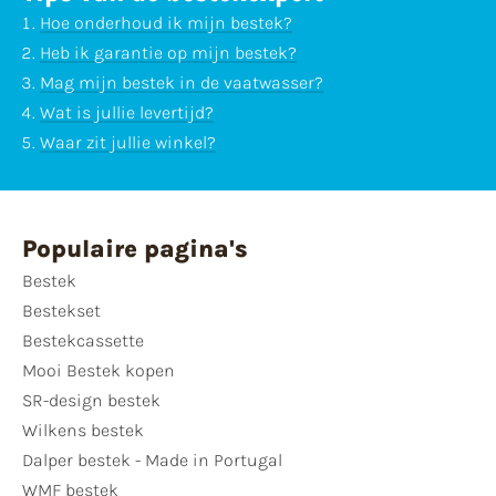
Hoe onderhoud ik mijn bestek?
Heb ik garantie op mijn bestek?
Mag mijn bestek in de vaatwasser?
Wat is jullie levertijd?
Waar zit jullie winkel?
Populaire pagina's
Bestek
Bestekset
Bestekcassette
Mooi Bestek kopen
SR-design bestek
Wilkens bestek
Dalper bestek - Made in Portugal
WMF bestek