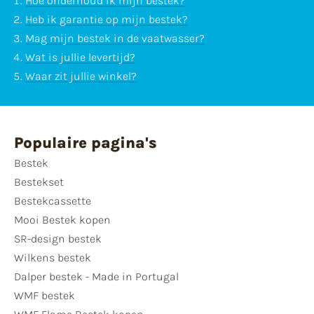
Hoe onderhoud ik mijn bestek?
Heb ik garantie op mijn bestek?
Mag mijn bestek in de vaatwasser?
Wat is jullie levertijd?
Waar zit jullie winkel?
Populaire pagina's
Bestek
Bestekset
Bestekcassette
Mooi Bestek kopen
SR-design bestek
Wilkens bestek
Dalper bestek - Made in Portugal
WMF bestek