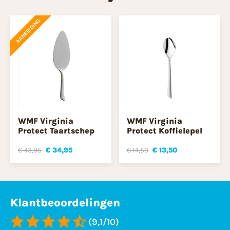
AANBIEDING
WMF Virginia
WMF Virginia
Protect Taartschep
Protect Koffielepel
€ 43,95
€ 34,95
€ 14,50
€ 13,50
Klantbeoordelingen
(9,1/10)