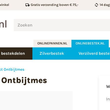
winkel
Gratis verzending boven € 75,-
14 dag
ONLINEPANNEN.NL
ONLINEBESTEK.NL
 bestekdelen
Zilverbestek
Verzilverd beste
ct Ontbijtmes
 Ontbijtmes
W
I