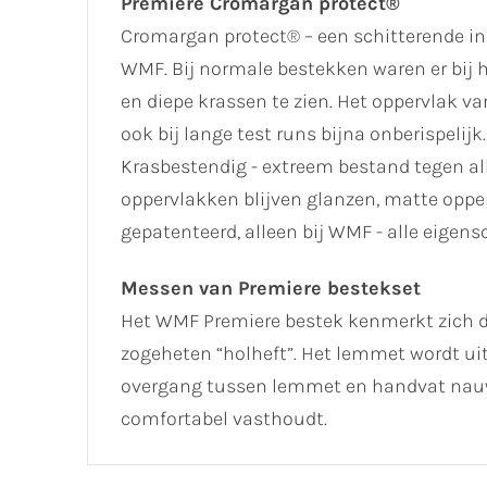
Premiere Cromargan protect®
Cromargan protect® – een schitterende in
WMF. Bij normale bestekken waren er bij h
en diepe krassen te zien. Het oppervlak 
ook bij lange test runs bijna onberispelij
Krasbestendig - extreem bestand tegen all
oppervlakken blijven glanzen, matte opper
gepatenteerd, alleen bij WMF - alle eig
Messen van Premiere bestekset
Het WMF Premiere bestek kenmerkt zich d
zogeheten “holheft”. Het lemmet wordt uit
overgang tussen lemmet en handvat nauwk
comfortabel vasthoudt.