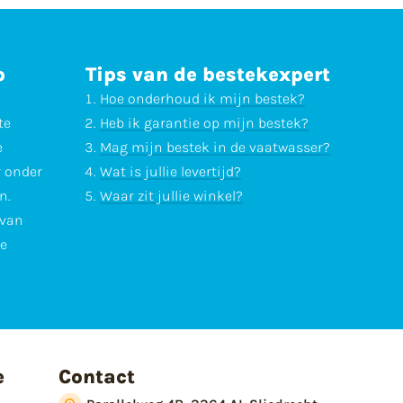
p
Tips van de bestekexpert
Hoe onderhoud ik mijn bestek?
te
Heb ik garantie op mijn bestek?
e
Mag mijn bestek in de vaatwasser?
r onder
Wat is jullie levertijd?
n.
Waar zit jullie winkel?
 van
te
e
Contact