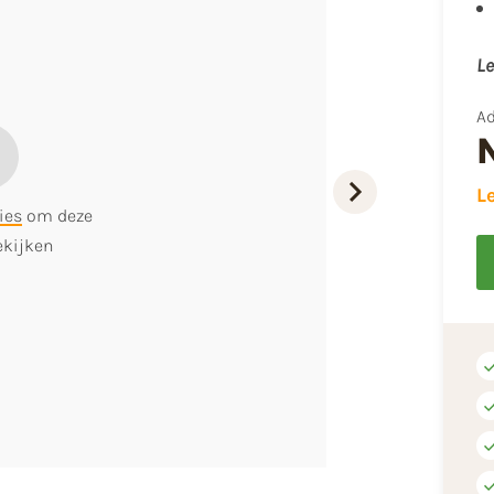
Le
Ad
L
ies
om deze
ekijken