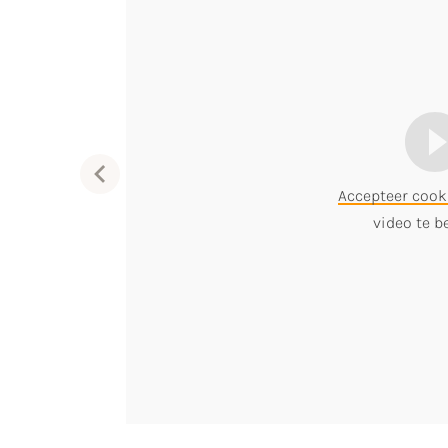
Accepteer cook
video te b