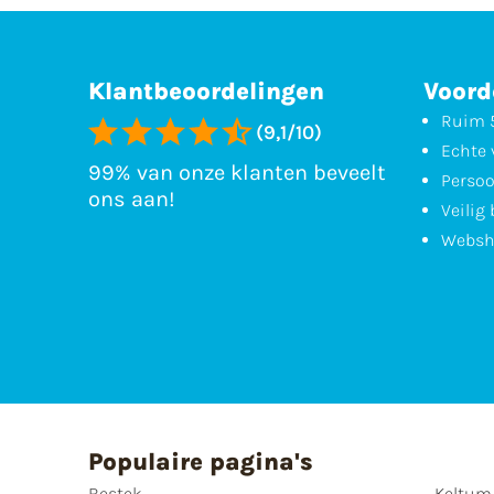
Klantbeoordelingen
Voord
Ruim 5
(9,1/10)
Echte 
99% van onze klanten beveelt
Persoo
ons aan!
Veilig
Websh
Populaire pagina's
Bestek
Keltum