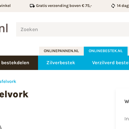
winkel
Gratis verzending boven € 75,-
14 dag
ONLINEPANNEN.NL
ONLINEBESTEK.NL
 bestekdelen
Zilverbestek
Verzilverd beste
afelvork
elvork
W
I