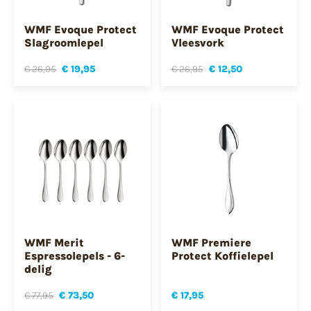
WMF Evoque Protect
WMF Evoque Protect
Slagroomlepel
Vleesvork
€ 26,95
€ 19,95
€ 26,95
€ 12,50
WMF Merit
WMF Premiere
Espressolepels - 6-
Protect Koffielepel
delig
€ 77,95
€ 73,50
€ 17,95