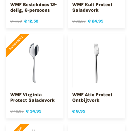
WMF Bestekdoos 12-
WMF Kult Protect
delig, 6-persoons
Saladevork
€ 17,50
€ 12,50
€ 38,50
€ 24,95
AANBIEDING
WMF Virginia
WMF Atic Protect
Protect Saladevork
Ontbijtvork
€ 46,95
€ 34,95
€ 8,95