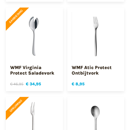
AANBIEDING
WMF Virginia
WMF Atic Protect
Protect Saladevork
Ontbijtvork
€ 46,95
€ 34,95
€ 8,95
OPRUIMING