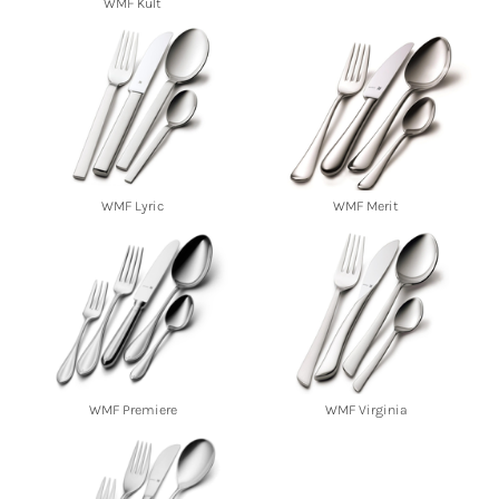
WMF Kult
WMF Lyric
WMF Merit
WMF Premiere
WMF Virginia