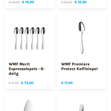
€ 26,95
€ 19,95
€ 26,95
€ 12,50
WMF Merit
WMF Premiere
Espressolepels - 6-
Protect Koffielepel
delig
€ 77,95
€ 73,50
€ 17,95