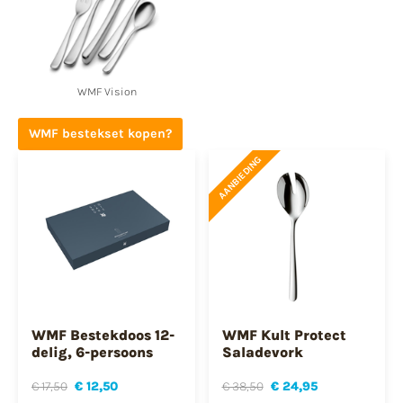
WMF Vision
WMF bestekset kopen?
AANBIEDING
WMF Bestekdoos 12-
WMF Kult Protect
delig, 6-persoons
Saladevork
€ 17,50
€ 12,50
€ 38,50
€ 24,95