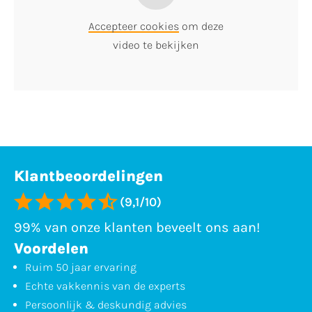
Accepteer cookies
om deze
video te bekijken
Klantbeoordelingen
(9,1/10)
99% van onze klanten beveelt ons aan!
Voordelen
Ruim 50 jaar ervaring
Echte vakkennis van de experts
Persoonlijk & deskundig advies