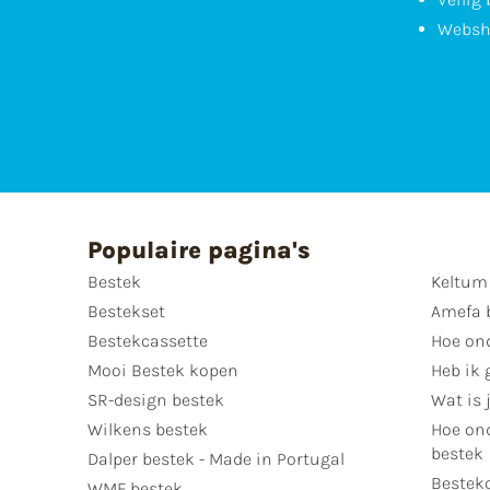
Websh
Populaire pagina's
Bestek
Keltum
Bestekset
Amefa 
Bestekcassette
Hoe on
Mooi Bestek kopen
Heb ik 
SR-design bestek
Wat is j
Wilkens bestek
Hoe ond
bestek
Dalper bestek - Made in Portugal
Bestek
WMF bestek