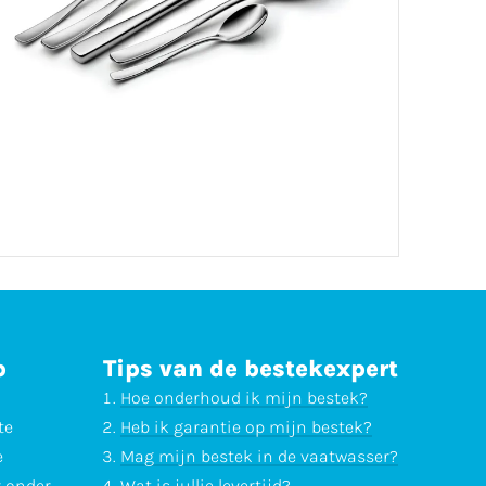
p
Tips van de bestekexpert
Hoe onderhoud ik mijn bestek?
te
Heb ik garantie op mijn bestek?
e
Mag mijn bestek in de vaatwasser?
r onder
Wat is jullie levertijd?