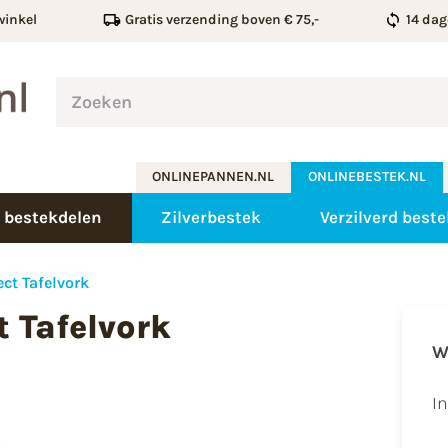
winkel
Gratis verzending boven € 75,-
14 dag
ONLINEPANNEN.NL
ONLINEBESTEK.NL
 bestekdelen
Zilverbestek
Verzilverd beste
ct Tafelvork
 Tafelvork
W
I