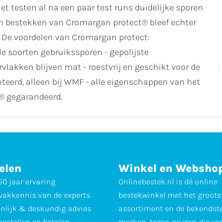
et testen al na een paar test runs duidelijke sporen
van bestekken van Cromargan protect® bleef echter
k. De voordelen van Cromargan protect:
e soorten gebruikssporen - gepolijste
vlakken blijven mat - roestvrij en geschikt voor de
eerd, alleen bij WMF - alle eigenschappen van het
 gegarandeerd.
elen
Winkel en Websho
0 jaar ervaring
Onlinebestek.nl is dé online
vakkennis van de experts
bestekwinkel met het groots
nlijk & deskundig advies
assortiment en de bekendst
 bestellen en betalen
merken, tegen prijzen die ve