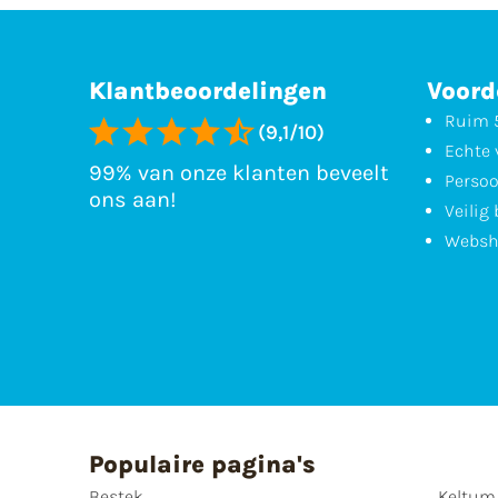
Klantbeoordelingen
Voord
Ruim 5
(9,1/10)
Echte 
99% van onze klanten beveelt
Persoo
ons aan!
Veilig
Websh
Populaire pagina's
Bestek
Keltum