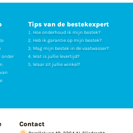
p
Tips van de bestekexpert
Hoe onderhoud ik mijn bestek?
te
Heb ik garantie op mijn bestek?
e
Mag mijn bestek in de vaatwasser?
r onder
Wat is jullie levertijd?
n.
Waar zit jullie winkel?
 van
te
e
Contact