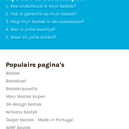
Hoe onderhoud ik mijn bestek?
Heb ik garantie op mijn bestek?
Mag mijn bestek in de vaatwasser?
Wat is jullie levertijd?
Waar zit jullie winkel?
Populaire pagina's
Bestek
Bestekset
Bestekcassette
Mooi Bestek kopen
SR-design bestek
Wilkens bestek
Dalper bestek - Made in Portugal
WMF bestek