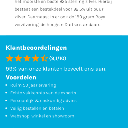
het mooiste en beste 925 sterling zilver. Hierbij
bestaat een bestekdeel voor 92,5% uit puur
zilver. Daarnaast is er ook de 180 gram Royal
verzilvering, de hoogste Duitse standaard.
Klantbeoordelingen
(9,1/10)
99% van onze klanten beveelt ons aan!
Voordelen
Ruim 50 jaar ervaring
Echte vakkennis van de experts
Persoonlijk & deskundig advies
Veilig bestellen en betalen
Webshop, winkel en showroom