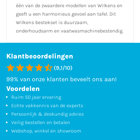
één van de zwaardere modellen van Wilkens en
geeft u een harmonieus gevoel aan tafel. Dit
Wilkens bestekset is duurzaam,
onderhoudsarm en vaatwasmachinebestendig.
Klantbeoordelingen
(9,1/10)
99% van onze klanten beveelt ons aan!
Voordelen
Ruim 50 jaar ervaring
Echte vakkennis van de experts
Persoonlijk & deskundig advies
Veilig bestellen en betalen
Webshop, winkel en showroom