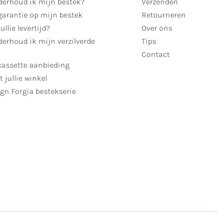
derhoud ik mijn bestek?
Verzenden
garantie op mijn bestek
Retourneren
ullie levertijd?
Over ons
erhoud ik mijn verzilverde
Tips
Contact
cassette aanbieding
t jullie winkel
gn Forgia bestekserie