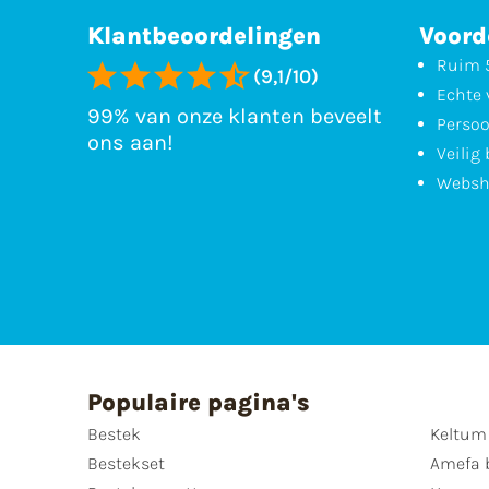
Klantbeoordelingen
Voord
Ruim 5
(9,1/10)
Echte 
99% van onze klanten beveelt
Persoo
ons aan!
Veilig
Websh
Populaire pagina's
Bestek
Keltum
Bestekset
Amefa 