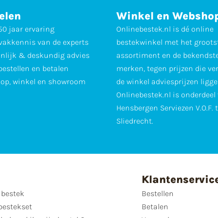
elen
Winkel en Websho
0 jaar ervaring
Onlinebestek.nl is dé online
vakkennis van de experts
bestekwinkel met het groots
nlijk & deskundig advies
assortiment en de bekendst
 bestellen en betalen
merken, tegen prijzen die ve
op, winkel en showroom
de winkel adviesprijzen ligge
Onlinebestek.nl is onderdeel
Hensbergen Serviezen V.O.F. 
Sliedrecht.
Klantenservic
 bestek
Bestellen
bestekset
Betalen