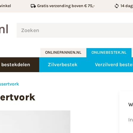
winkel
Gratis verzending boven € 75,-
14 dag
ONLINEPANNEN.NL
ONLINEBESTEK.NL
 bestekdelen
Zilverbestek
Verzilverd beste
ssertvork
ertvork
W
I