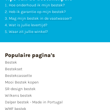
Hoe onderhoud ik mijn bestek?
Heb ik garantie op mijn bestek?
Mag mijn bestek in de vaatwasser?
Wat is jullie levertijd?
Waar zit jullie winkel?
Populaire pagina's
Bestek
Bestekset
Bestekcassette
Mooi Bestek kopen
SR-design bestek
Wilkens bestek
Dalper bestek - Made in Portugal
WMF bestek