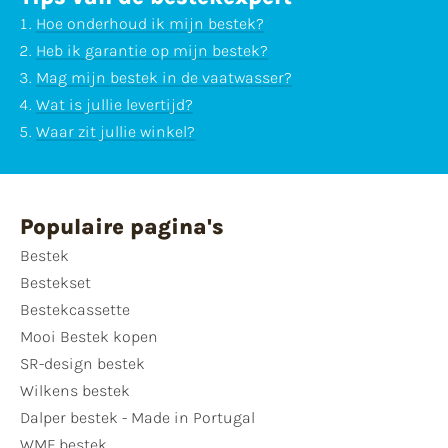
Hoe onderhoud ik mijn bestek?
Heb ik garantie op mijn bestek?
Mag mijn bestek in de vaatwasser?
Wat is jullie levertijd?
Waar zit jullie winkel?
Populaire pagina's
Bestek
Bestekset
Bestekcassette
Mooi Bestek kopen
SR-design bestek
Wilkens bestek
Dalper bestek - Made in Portugal
WMF bestek