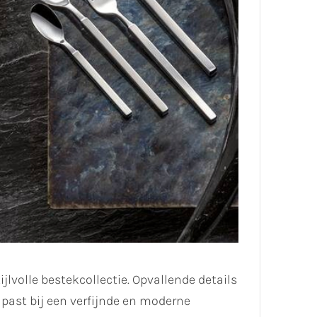
jlvolle bestekcollectie. Opvallende details
 past bij een verfijnde en moderne