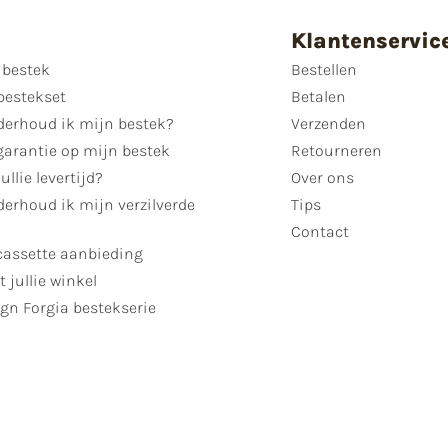
Klantenservic
 bestek
Bestellen
bestekset
Betalen
derhoud ik mijn bestek?
Verzenden
garantie op mijn bestek
Retourneren
ullie levertijd?
Over ons
erhoud ik mijn verzilverde
Tips
Contact
cassette aanbieding
t jullie winkel
gn Forgia bestekserie