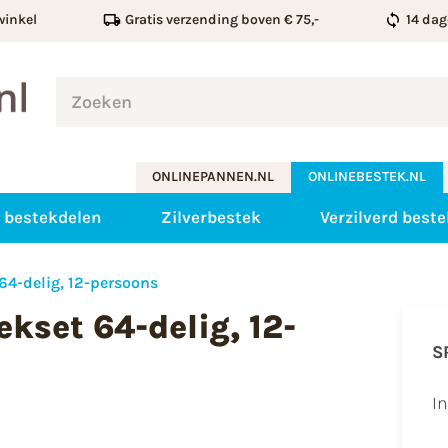
winkel
Gratis verzending boven € 75,-
14 dag
ONLINEPANNEN.NL
ONLINEBESTEK.NL
 bestekdelen
Zilverbestek
Verzilverd beste
64-delig, 12-persoons
kset 64-delig, 12-
S
I