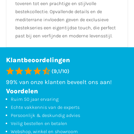
toveren tot een prachtige en stijlvolle
bestekcollectie. Opvallende details en de
mediterrane invloeden geven de exclusieve
bestekseries een eigentijdse touch, die perfect
past bij een verfijnde en moderne levensstijl.
Klantbeoordelingen
(9,1/10)
99% van onze klanten beveelt ons aan!
Voordelen
Ruim 50 jaar ervaring
Echte vakkennis van de experts
Persoonlijk & deskundig advies
Veilig bestellen en betalen
Webshop, winkel en showroom