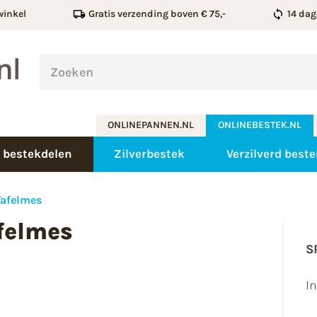
winkel
Gratis verzending boven € 75,-
14 dag
ONLINEPANNEN.NL
ONLINEBESTEK.NL
 bestekdelen
Zilverbestek
Verzilverd beste
Tafelmes
felmes
S
I