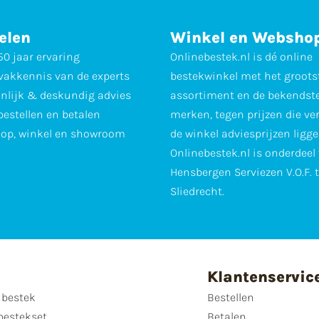
elen
Winkel en Websho
0 jaar ervaring
Onlinebestek.nl is dé online
vakkennis van de experts
bestekwinkel met het groots
nlijk & deskundig advies
assortiment en de bekendst
 bestellen en betalen
merken, tegen prijzen die ve
op, winkel en showroom
de winkel adviesprijzen ligge
Onlinebestek.nl is onderdeel
Hensbergen Serviezen V.O.F. 
Sliedrecht.
Klantenservic
 bestek
Bestellen
bestekset
Betalen