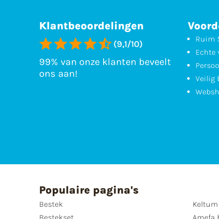
Klantbeoordelingen
Voord
Ruim 5
(9,1/10)
Echte 
99% van onze klanten beveelt
Persoo
ons aan!
Veilig
Websh
Populaire pagina's
Bestek
Keltum
Bestekset
Amefa 