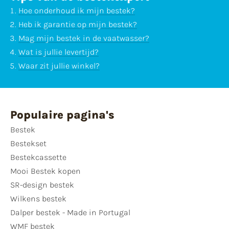
Hoe onderhoud ik mijn bestek?
Heb ik garantie op mijn bestek?
Mag mijn bestek in de vaatwasser?
Wat is jullie levertijd?
Waar zit jullie winkel?
Populaire pagina's
Bestek
Bestekset
Bestekcassette
Mooi Bestek kopen
SR-design bestek
Wilkens bestek
Dalper bestek - Made in Portugal
WMF bestek