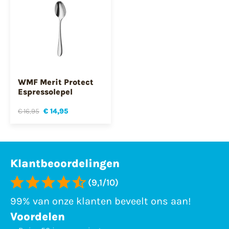
WMF Merit Protect
Espressolepel
€ 16,95
€ 14,95
Klantbeoordelingen
(9,1/10)
99% van onze klanten beveelt ons aan!
Voordelen