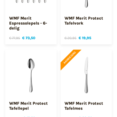
WMF Merit
WMF Merit Protect
Espressolepels - 6-
Tafelvork
delig
€ 77,95
€ 73,50
€ 20,95
€ 19,95
AANBIEDING
WMF Merit Protect
WMF Merit Protect
Tafellepel
Tafelmes