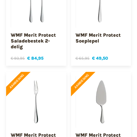
WMF Merit Protect
WMF Merit Protect
Saladebestek 2-
Soeplepel
delig
€ 93,95
€ 84,95
€ 65,95
€ 49,50
AANBIEDING
AANBIEDING
WMF Merit Protect
WMF Merit Protect