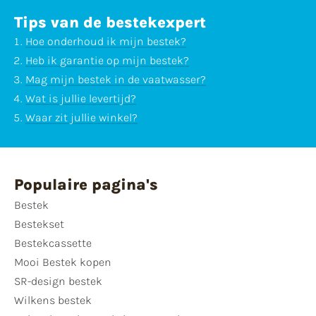
Tips van de bestekexpert
Hoe onderhoud ik mijn bestek?
Heb ik garantie op mijn bestek?
Mag mijn bestek in de vaatwasser?
Wat is jullie levertijd?
Waar zit jullie winkel?
Populaire pagina's
Bestek
Bestekset
Bestekcassette
Mooi Bestek kopen
SR-design bestek
Wilkens bestek