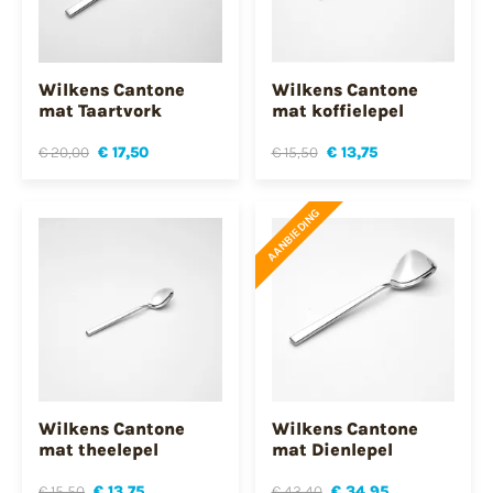
Wilkens Cantone
Wilkens Cantone
mat Taartvork
mat koffielepel
€ 20,00
€ 17,50
€ 15,50
€ 13,75
AANBIEDING
Wilkens Cantone
Wilkens Cantone
mat theelepel
mat Dienlepel
€ 15,50
€ 13,75
€ 43,40
€ 34,95