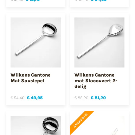
Wilkens Cantone
Wilkens Cantone
Mat Sauslepel
mat Slacouvert 2-
delig
€ 54,40
€ 49,95
€ 85,20
€ 81,20
AANBIEDING