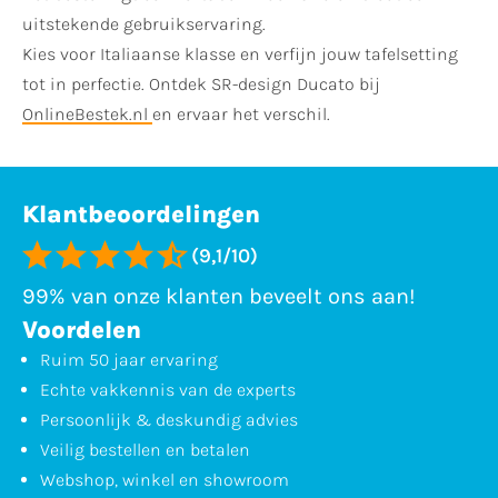
uitstekende gebruikservaring.
Kies voor Italiaanse klasse en verfijn jouw tafelsetting
tot in perfectie. Ontdek SR-design Ducato bij
OnlineBestek.nl
en ervaar het verschil.
Klantbeoordelingen
(9,1/10)
99% van onze klanten beveelt ons aan!
Voordelen
Ruim 50 jaar ervaring
Echte vakkennis van de experts
Persoonlijk & deskundig advies
Veilig bestellen en betalen
Webshop, winkel en showroom