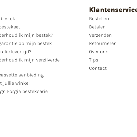
Klantenservic
 bestek
Bestellen
bestekset
Betalen
derhoud ik mijn bestek?
Verzenden
garantie op mijn bestek
Retourneren
ullie levertijd?
Over ons
erhoud ik mijn verzilverde
Tips
Contact
cassette aanbieding
t jullie winkel
gn Forgia bestekserie