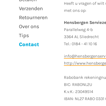
Heeft u vragen of wilt
Verzenden
met ons op:
Retourneren
Hensbergen Serviez
Over ons
Parallelweg 4-b
Tips
3364 AL Sliedrecht
Tel.: 0184 - 41 10 16
Contact
info@hensbergenservi
http://www.hensberge
Rabobank rekeningnu
BIC: RABONL2U
K.v.K.: 23049514
IBAN: NL27 RABO 0331 