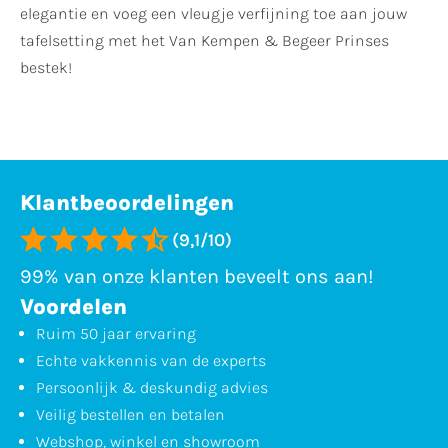
elegantie en voeg een vleugje verfijning toe aan jouw
tafelsetting met het Van Kempen & Begeer Prinses
bestek!
Klantbeoordelingen
(9,1/10)
99% van onze klanten beveelt ons aan!
Voordelen
Ruim 50 jaar ervaring
Echte vakkennis van de experts
Persoonlijk & deskundig advies
Veilig bestellen en betalen
Webshop, winkel en showroom