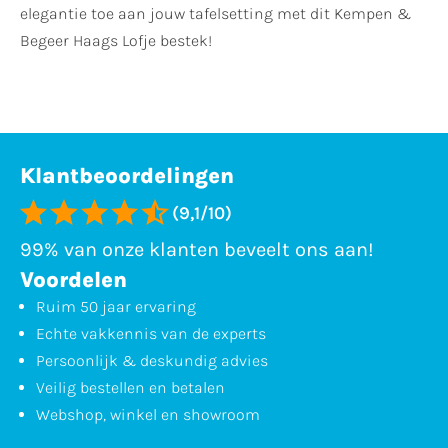
elegantie toe aan jouw tafelsetting met dit Kempen &
Begeer Haags Lofje bestek!
Klantbeoordelingen
(9,1/10)
99% van onze klanten beveelt ons aan!
Voordelen
Ruim 50 jaar ervaring
Echte vakkennis van de experts
Persoonlijk & deskundig advies
Veilig bestellen en betalen
Webshop, winkel en showroom