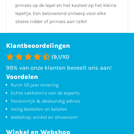
prinses op de lepel en het kasteel op het kleine
lepeltje. Een betoverend ontwerp voor elke
stoere ridder of prinses aan tafel!
Klantbeoordelingen
(9,1/10)
99% van onze klanten beveelt ons aan!
Voordelen
Ruim 50 jaar ervaring
Echte vakkennis van de experts
Persoonlijk & deskundig advies
Veilig bestellen en betalen
Webshop, winkel en showroom
Winkel en Webshop