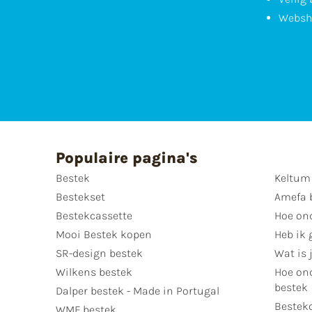
Websh
Populaire pagina's
Bestek
Keltum
Bestekset
Amefa 
Bestekcassette
Hoe on
Mooi Bestek kopen
Heb ik 
SR-design bestek
Wat is j
Wilkens bestek
Hoe ond
bestek
Dalper bestek - Made in Portugal
Bestek
WMF bestek