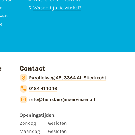
n.
Waar zit jullie winkel?
 van
te
e
Contact
Parallelweg 4B, 3364 AL Sliedrecht
0184 41 10 16
info@hensbergenserviezen.nl
Openingstijden:
Zondag
Gesloten
Maandag
Gesloten