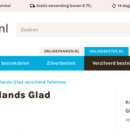
winkel
Gratis verzending boven € 75,-
14 dag
ONLINEPANNEN.NL
ONLINEBESTEK.NL
 bestekdelen
Zilverbestek
Verzilverd best
ands Glad verzilverd Tafelmes
lands Glad
K
G
Ve