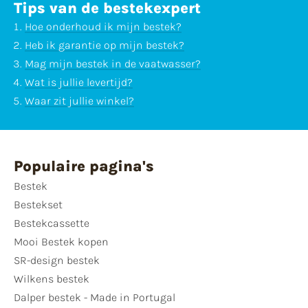
Tips van de bestekexpert
Hoe onderhoud ik mijn bestek?
Heb ik garantie op mijn bestek?
Mag mijn bestek in de vaatwasser?
Wat is jullie levertijd?
Waar zit jullie winkel?
Populaire pagina's
Bestek
Bestekset
Bestekcassette
Mooi Bestek kopen
SR-design bestek
Wilkens bestek
Dalper bestek - Made in Portugal