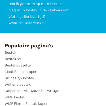
Heb ik garantie op mijn bestek?
Mag mijn bestek in de vaatwasser?
Wat is jullie levertijd?
Waar zit jullie winkel?
Populaire pagina's
Bestek
Bestekset
Bestekcassette
Mooi Bestek kopen
SR-design bestek
Wilkens bestek
Dalper bestek - Made in Portugal
WMF bestek
WMF Flame Bestek kopen