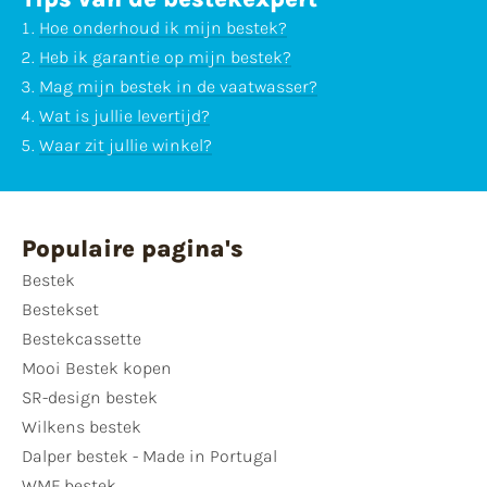
Hoe onderhoud ik mijn bestek?
Heb ik garantie op mijn bestek?
Mag mijn bestek in de vaatwasser?
Wat is jullie levertijd?
Waar zit jullie winkel?
Populaire pagina's
Bestek
Bestekset
Bestekcassette
Mooi Bestek kopen
SR-design bestek
Wilkens bestek
Dalper bestek - Made in Portugal
WMF bestek