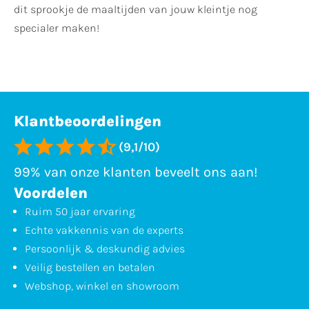
dit sprookje de maaltijden van jouw kleintje nog
specialer maken!
Klantbeoordelingen
(9,1/10)
99% van onze klanten beveelt ons aan!
Voordelen
Ruim 50 jaar ervaring
Echte vakkennis van de experts
Persoonlijk & deskundig advies
Veilig bestellen en betalen
Webshop, winkel en showroom