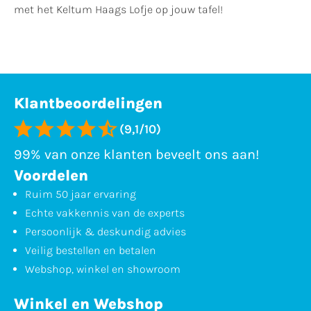
met het Keltum Haags Lofje op jouw tafel!
Klantbeoordelingen
(9,1/10)
99% van onze klanten beveelt ons aan!
Voordelen
Ruim 50 jaar ervaring
Echte vakkennis van de experts
Persoonlijk & deskundig advies
Veilig bestellen en betalen
Webshop, winkel en showroom
Winkel en Webshop