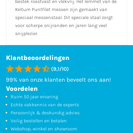
bestek roestvast en vlekvrij. Het lemmet van de
Keltum Puntfilet messen zijn gemaakt van
speciaal messenstaal. Dit speciale staal zorgt
voor scherpe snijranden en jaren lang veel
snijplezier.
Klantbeoordelingen
(9,1/10)
99% van onze klanten beveelt ons aan!
Voordelen
Ruim 50 jaar ervaring
Echte vakkennis van de experts
Persoonlijk & deskundig advies
Veilig bestellen en betalen
Webshop, winkel en showroom