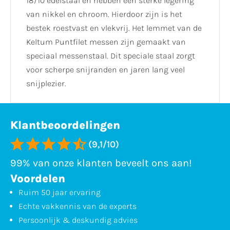
18/10 edelstaal en hebben een sterke legering
van nikkel en chroom. Hierdoor zijn is het
bestek roestvast en vlekvrij. Het lemmet van de
Keltum Puntfilet messen zijn gemaakt van
speciaal messenstaal. Dit speciale staal zorgt
voor scherpe snijranden en jaren lang veel
snijplezier.
Klantbeoordelingen
(9,1/10)
99% van onze klanten beveelt ons aan!
Voordelen
Ruim 50 jaar ervaring
Echte vakkennis van de experts
Persoonlijk & deskundig advies