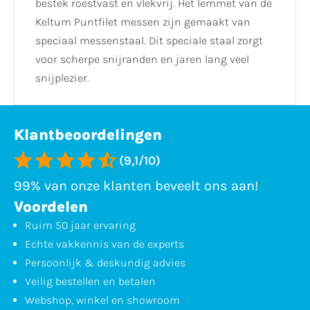
bestek roestvast en vlekvrij. Het lemmet van de
Keltum Puntfilet messen zijn gemaakt van
speciaal messenstaal. Dit speciale staal zorgt
voor scherpe snijranden en jaren lang veel
snijplezier.
Klantbeoordelingen
(9,1/10)
99% van onze klanten beveelt ons aan!
Voordelen
Ruim 50 jaar ervaring
Echte vakkennis van de experts
Persoonlijk & deskundig advies
Veilig bestellen en betalen
Webshop, winkel en showroom