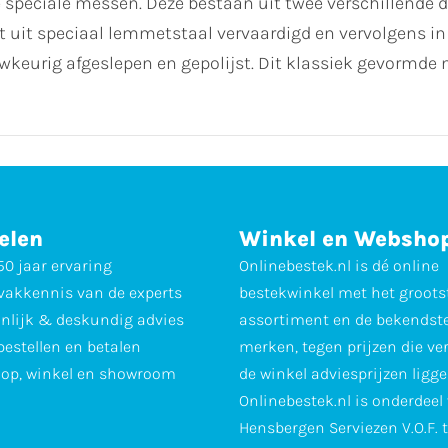
 speciale messen. Deze bestaan uit twee verschillende
it speciaal lemmetstaal vervaardigd en vervolgens in h
urig afgeslepen en gepolijst. Dit klassiek gevormde m
elen
Winkel en Websho
0 jaar ervaring
Onlinebestek.nl is dé online
vakkennis van de experts
bestekwinkel met het groots
nlijk & deskundig advies
assortiment en de bekendst
 bestellen en betalen
merken, tegen prijzen die ve
op, winkel en showroom
de winkel adviesprijzen ligge
Onlinebestek.nl is onderdeel
Hensbergen Serviezen V.O.F. 