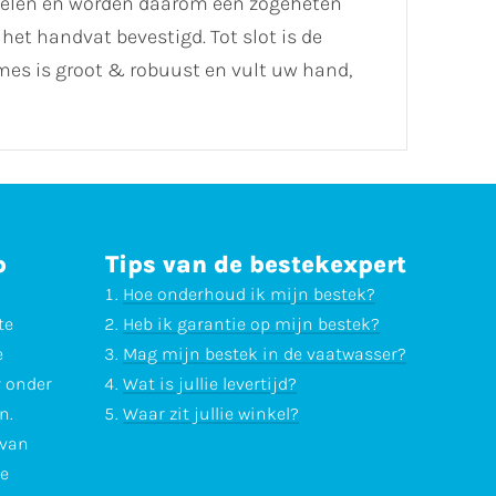
 delen en worden daarom een zogeheten
et handvat bevestigd. Tot slot is de
es is groot & robuust en vult uw hand,
p
Tips van de bestekexpert
Hoe onderhoud ik mijn bestek?
te
Heb ik garantie op mijn bestek?
e
Mag mijn bestek in de vaatwasser?
r onder
Wat is jullie levertijd?
n.
Waar zit jullie winkel?
 van
te