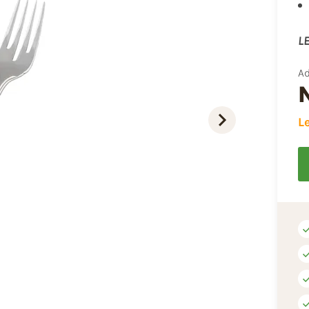
LE
Ad
L