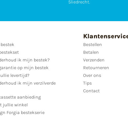
Sliedrecht.
Klantenservic
 bestek
Bestellen
bestekset
Betalen
derhoud ik mijn bestek?
Verzenden
garantie op mijn bestek
Retourneren
ullie levertijd?
Over ons
erhoud ik mijn verzilverde
Tips
Contact
cassette aanbieding
t jullie winkel
gn Forgia bestekserie