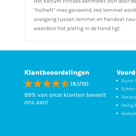
Het Keltum Prinses kenmerkt zich door de
“holheft” mes genoemd. Het lemmet wordt u
overgang tussen lemmet en handvat nauwke
waardoor het prettig in de hand ligt.
Klantbeoordelingen
Voord
Ruim 5
(9,1/10)
Echte 
99% van onze klanten beveelt
Persoo
ons aan!
Veilig
Websh