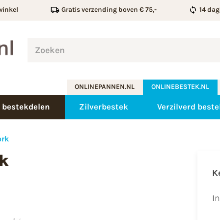
winkel
Gratis verzending boven € 75,-
14 dag
ONLINEPANNEN.NL
ONLINEBESTEK.NL
 bestekdelen
Zilverbestek
Verzilverd beste
ork
rk
K
I