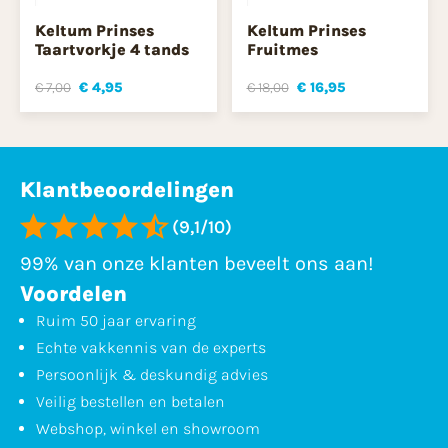
Keltum Prinses
Keltum Prinses
Taartvorkje 4 tands
Fruitmes
€ 7,00
€ 4,95
€ 18,00
€ 16,95
Klantbeoordelingen
(9,1/10)
99% van onze klanten beveelt ons aan!
Voordelen
Ruim 50 jaar ervaring
Echte vakkennis van de experts
Persoonlijk & deskundig advies
Veilig bestellen en betalen
Webshop, winkel en showroom