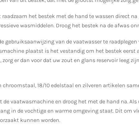
ben van dit bestek, dat met de grootst mogelijke zorg ge
 raadzaam het bestek met de hand te wassen direct na ge
essieve wasmiddelen. Droog het bestek na de afwas onmi
e gebruiksaanwijzing van de vaatwasser te raadplegen v
machine plaatst is het vestandig om het bestek eerst af 
t, zorg er dan voor dat uw zout en glans reservoir leeg z
 chroomstaal, 18/10 edelstaal en zilveren artikelen sa
 uit de vaatwasmachine en droog het met de hand na. Als
e lang in de vochtige en warme omgeving staat. Dit om v
oorzaakt kunnen worden.