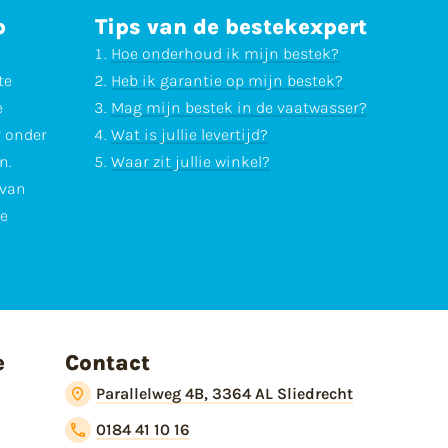
p
Tips van de bestekexpert
Hoe onderhoud ik mijn bestek?
te
Heb ik garantie op mijn bestek?
e
Mag mijn bestek in de vaatwasser?
r onder
Wat is jullie levertijd?
n.
Waar zit jullie winkel?
 van
te
e
Contact
Parallelweg 4B, 3364 AL Sliedrecht
0184 41 10 16