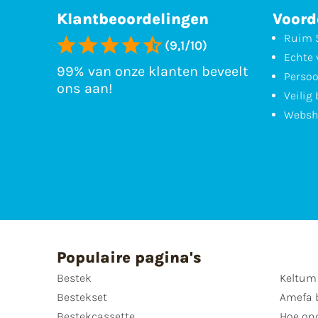
Klantbeoordelingen
Voord
Ruim 5
(9,1/10)
Echte 
99% van onze klanten beveelt
Persoo
ons aan!
Veilig
Websh
Populaire pagina's
Bestek
Keltum
Bestekset
Amefa 
Bestekcassette
Hoe on