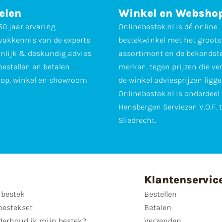
elen
Winkel en Websho
0 jaar ervaring
Onlinebestek.nl is dé online
vakkennis van de experts
bestekwinkel met het groots
nlijk & deskundig advies
assortiment en de bekendst
 bestellen en betalen
merken, tegen prijzen die ve
op, winkel en showroom
de winkel adviesprijzen ligge
Onlinebestek.nl is onderdeel
Hensbergen Serviezen V.O.F. 
Sliedrecht.
Klantenservic
 bestek
Bestellen
bestekset
Betalen
derhoud ik mijn bestek?
Verzenden