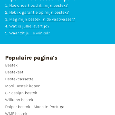
Hoe onderhoud ik mijn bestek?
Heb ik garantie op mijn bestek?
Mag mijn bestek in de vaatwasser?
Wat is jullie levertijd?
Waar zit jullie winkel?
Populaire pagina's
Bestek
Bestekset
Bestekcassette
Mooi Bestek kopen
SR-design bestek
Wilkens bestek
Dalper bestek - Made in Portugal
WMF bestek