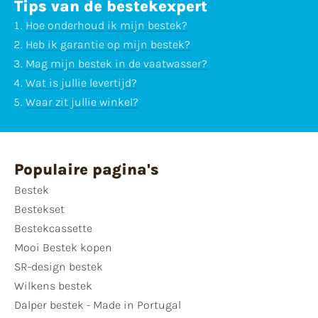
Tips van de bestekexpert
Hoe onderhoud ik mijn bestek?
Heb ik garantie op mijn bestek?
Mag mijn bestek in de vaatwasser?
Wat is jullie levertijd?
Waar zit jullie winkel?
Populaire pagina's
Bestek
Bestekset
Bestekcassette
Mooi Bestek kopen
SR-design bestek
Wilkens bestek
Dalper bestek - Made in Portugal