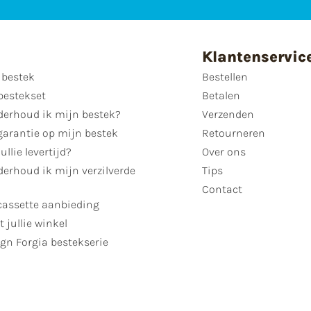
Klantenservic
 bestek
Bestellen
bestekset
Betalen
derhoud ik mijn bestek?
Verzenden
garantie op mijn bestek
Retourneren
ullie levertijd?
Over ons
erhoud ik mijn verzilverde
Tips
Contact
cassette aanbieding
t jullie winkel
gn Forgia bestekserie