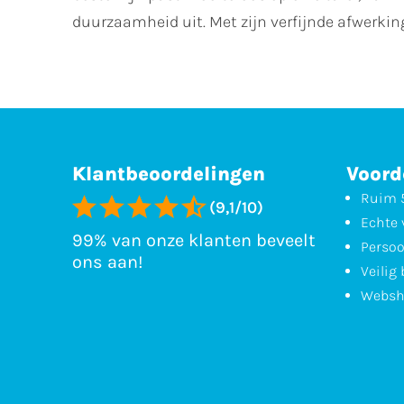
duurzaamheid uit. Met zijn verfijnde afwerking
Klantbeoordelingen
Voord
Ruim 5
(9,1/10)
Echte 
99% van onze klanten beveelt
Persoo
ons aan!
Veilig
Websh