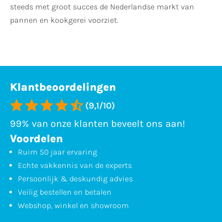
steeds met groot succes de Nederlandse markt van
pannen en kookgerei voorziet.
Klantbeoordelingen
(9,1/10)
99% van onze klanten beveelt ons aan!
Voordelen
Ruim 50 jaar ervaring
Echte vakkennis van de experts
Persoonlijk & deskundig advies
Veilig bestellen en betalen
Webshop, winkel en showroom