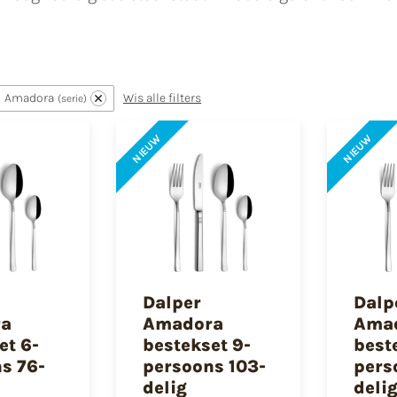
Amadora
Wis alle filters
serie
NIEUW
NIEUW
Dalper
Dalp
a
Amadora
Ama
et 6-
bestekset 9-
best
s 76-
persoons 103-
pers
delig
deli