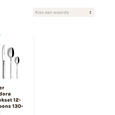
Kies een waarde
er
dora
ekset 12-
oons 130-
g