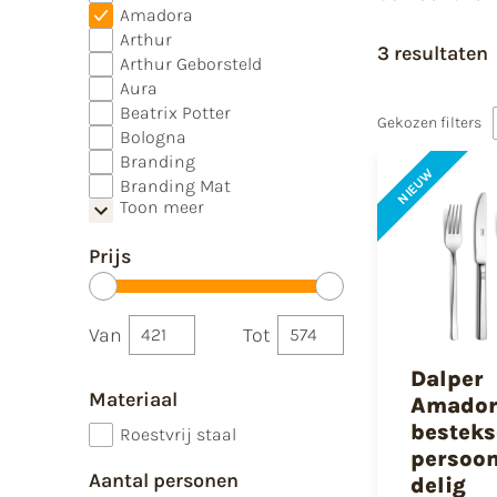
Amadora
Arthur
3 resultaten
Arthur Geborsteld
Aura
Beatrix Potter
Gekozen filters
Bologna
Branding
NIEUW
Branding Mat
Toon meer
Prijs
Van
Tot
Dalper
Materiaal
Amador
besteks
Roestvrij staal
persoon
Aantal personen
delig