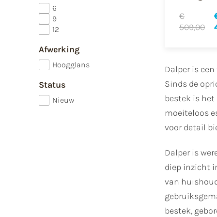
6
€
9
509,00
12
Afwerking
Hoogglans
Dalper is ee
Sinds de opri
Status
bestek is het
Nieuw
moeiteloos e
voor detail bi
Dalper is wer
diep inzicht 
van huishoude
gebruiksgemak
bestek, gebor