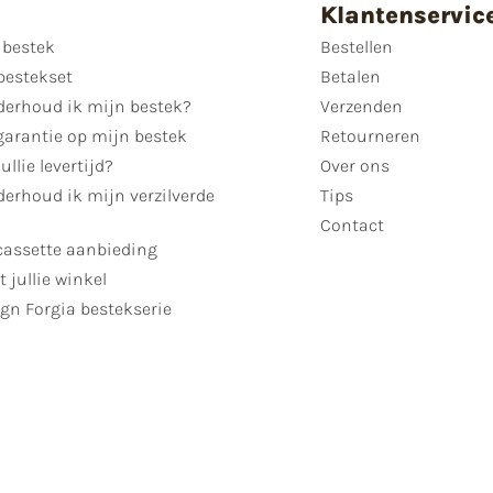
Klantenservic
 bestek
Bestellen
bestekset
Betalen
derhoud ik mijn bestek?
Verzenden
garantie op mijn bestek
Retourneren
ullie levertijd?
Over ons
erhoud ik mijn verzilverde
Tips
Contact
cassette aanbieding
t jullie winkel
gn Forgia bestekserie