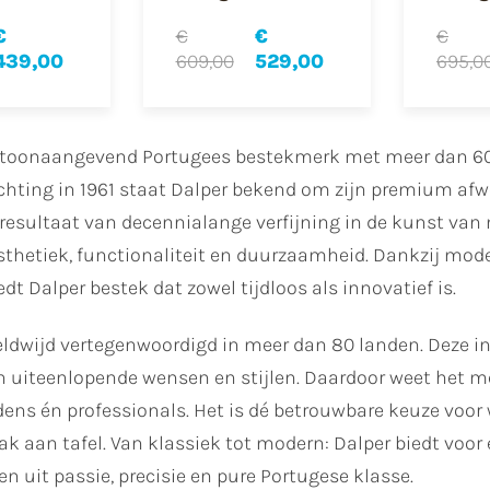
€
€
€
€
439,00
609,00
529,00
695,0
n toonaangevend Portugees bestekmerk met meer dan 60
chting in 1961 staat Dalper bekend om zijn premium afw
 resultaat van decennialange verfijning in de kunst va
sthetiek, functionaliteit en duurzaamheid. Dankzij mod
edt Dalper bestek dat zowel tijdloos als innovatief is.
eldwijd vertegenwoordigd in meer dan 80 landen. Deze i
in uiteenlopende wensen en stijlen. Daardoor weet het 
ns én professionals. Het is dé betrouwbare keuze voor wi
 aan tafel. Van klassiek tot modern: Dalper biedt voor
en uit passie, precisie en pure Portugese klasse.