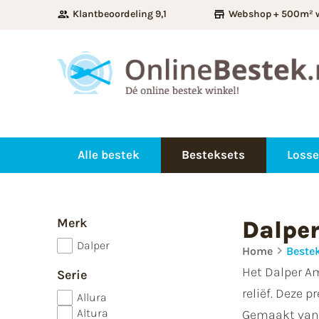
Klantbeoordeling 9,1
Webshop + 500m² 
Alle bestek
Besteksets
Losse
Merk
Dalpe
Dalper
Home
Beste
Het Dalper Am
Serie
reliëf. Deze 
Allura
Altura
Gemaakt van 