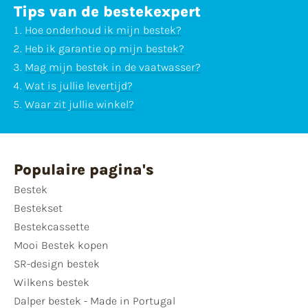
Tips van de bestekexpert
Hoe onderhoud ik mijn bestek?
Heb ik garantie op mijn bestek?
Mag mijn bestek in de vaatwasser?
Wat is jullie levertijd?
Waar zit jullie winkel?
Populaire pagina's
Bestek
Bestekset
Bestekcassette
Mooi Bestek kopen
SR-design bestek
Wilkens bestek
Dalper bestek - Made in Portugal