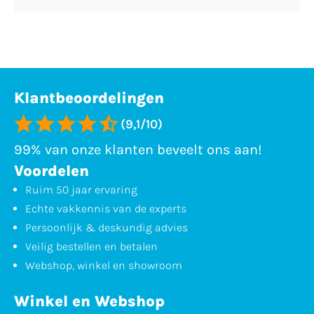
Klantbeoordelingen
(9,1/10)
99% van onze klanten beveelt ons aan!
Voordelen
Ruim 50 jaar ervaring
Echte vakkennis van de experts
Persoonlijk & deskundig advies
Veilig bestellen en betalen
Webshop, winkel en showroom
Winkel en Webshop