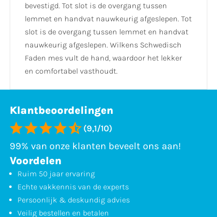
bevestigd. Tot slot is de overgang tussen
lemmet en handvat nauwkeurig afgeslepen. Tot
slot is de overgang tussen lemmet en handvat
nauwkeurig afgeslepen. Wilkens Schwedisch
Faden mes vult de hand, waardoor het lekker
en comfortabel vasthoudt.
Klantbeoordelingen
(9,1/10)
99% van onze klanten beveelt ons aan!
Voordelen
Ruim 50 jaar ervaring
Echte vakkennis van de experts
Persoonlijk & deskundig advies
Veilig bestellen en betalen