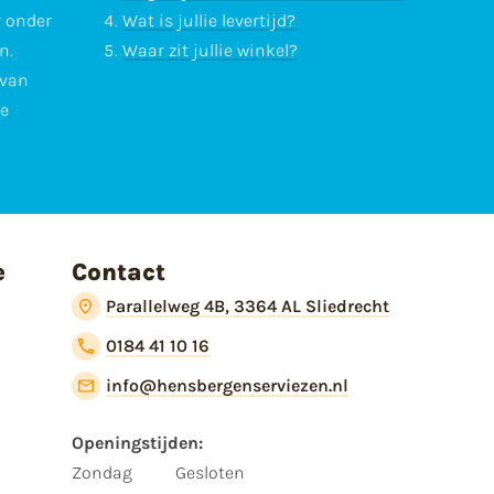
r onder
Wat is jullie levertijd?
n.
Waar zit jullie winkel?
 van
te
e
Contact
Parallelweg 4B, 3364 AL Sliedrecht
0184 41 10 16
info@hensbergenserviezen.nl
Openingstijden:
Zondag
Gesloten