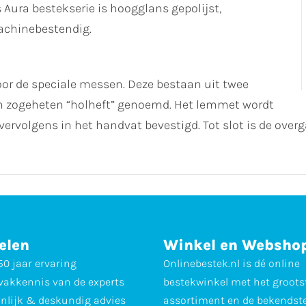
 Aura bestekserie is hoogglans gepolijst,
chinebestendig.
or de speciale messen. Deze bestaan uit twee
n zogeheten “holheft” genoemd. Het lemmet wordt
 vervolgens in het handvat bevestigd. Tot slot is de ov
elen
Winkel en Websho
0 jaar ervaring
Onlinebestek.nl is dé online
vakkennis van de experts
bestekwinkel met het groots
nlijk & deskundig advies
assortiment en de bekendst