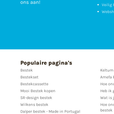
ons aan!
Veilig
Websh
Populaire pagina's
Bestek
Keltum
Bestekset
Amefa 
Bestekcassette
Hoe on
Mooi Bestek kopen
Heb ik 
SR-design bestek
Wat is j
Wilkens bestek
Hoe ond
bestek
Dalper bestek - Made in Portugal