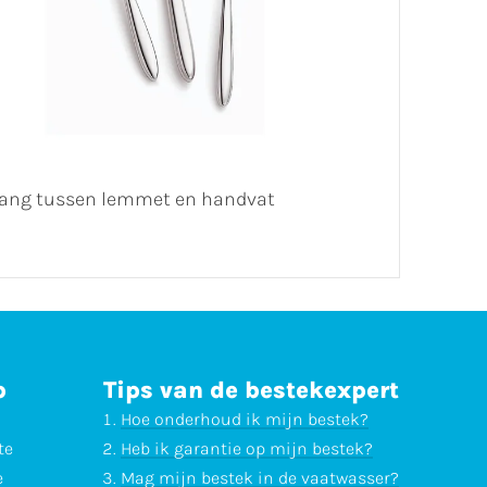
ergang tussen lemmet en handvat
p
Tips van de bestekexpert
Hoe onderhoud ik mijn bestek?
te
Heb ik garantie op mijn bestek?
e
Mag mijn bestek in de vaatwasser?