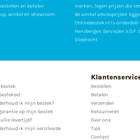
 bestellen en betalen
merken, tegen prijzen die ve
op, winkel en showroom
de winkel adviesprijzen ligge
Onlinebestek.nl is onderdeel
Hensbergen Serviezen V.O.F. 
Sliedrecht.
Klantenservic
 bestek
Bestellen
bestekset
Betalen
derhoud ik mijn bestek?
Verzenden
garantie op mijn bestek
Retourneren
ullie levertijd?
Over ons
erhoud ik mijn verzilverde
Tips
Contact