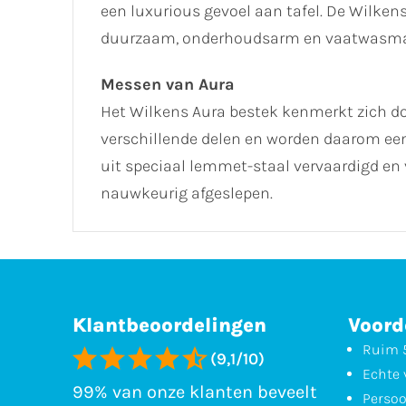
een luxurious gevoel aan tafel. De Wilkens
duurzaam, onderhoudsarm en vaatwasma
Messen van Aura
Het Wilkens Aura bestek kenmerkt zich do
verschillende delen en worden daarom ee
uit speciaal lemmet-staal vervaardigd en
nauwkeurig afgeslepen.
Klantbeoordelingen
Voord
Ruim 5
(9,1/10)
Echte 
99% van onze klanten beveelt
Persoo