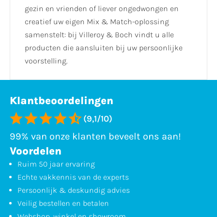
gezin en vrienden of liever ongedwongen en
creatief uw eigen Mix & Match-oplossing
samenstelt: bij Villeroy & Boch vindt u alle
producten die aansluiten bij uw persoonlijke
voorstelling.
Klantbeoordelingen
(9,1/10)
99% van onze klanten beveelt ons aan!
Voordelen
Ruim 50 jaar ervaring
Echte vakkennis van de experts
Persoonlijk & deskundig advies
Veilig bestellen en betalen
Webshop, winkel en showroom