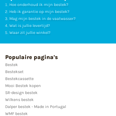
Hoe onderhoud ik mijn bestek?
Heb ik garantie op mijn bestek?
Mag mijn bestek in de vaatwasser?
Wat is jullie levertijd?
Waar zit jullie winkel?
Populaire pagina's
Bestek
Bestekset
Bestekcassette
Mooi Bestek kopen
SR-design bestek
Wilkens bestek
Dalper bestek - Made in Portugal
WMF bestek