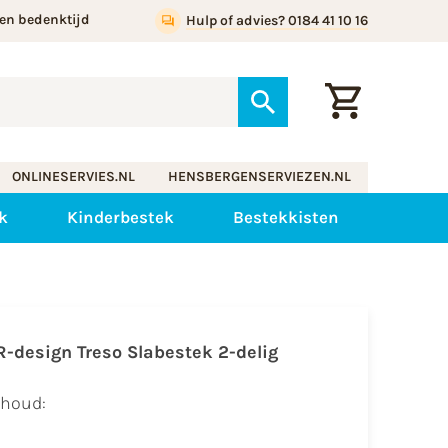
en bedenktijd
Hulp of advies? 0184 41 10 16
ONLINESERVIES.NL
HENSBERGENSERVIEZEN.NL
k
Kinderbestek
Bestekkisten
R-design Treso Slabestek 2-delig
nhoud: