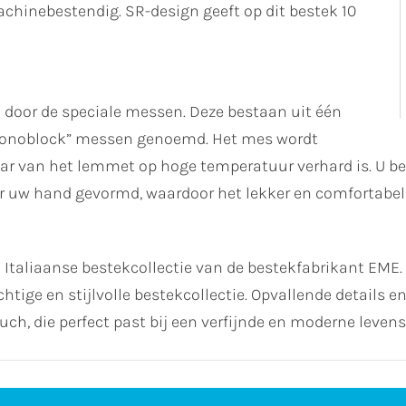
inebestendig. SR-design geeft op dit bestek 10
 door de speciale messen. Deze bestaan uit één
monoblock” messen genoemd. Het mes wordt
aar van het lemmet op hoge temperatuur verhard is. U b
r uw hand gevormd, waardoor het lekker en comfortabel
 Italiaanse bestekcollectie van de bestekfabrikant EME
chtige en stijlvolle bestekcollectie. Opvallende details 
ch, die perfect past bij een verfijnde en moderne levenss