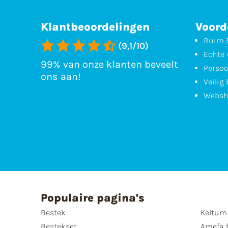
Klantbeoordelingen
Voord
Ruim 5
(9,1/10)
Echte 
99% van onze klanten beveelt
Persoo
ons aan!
Veilig
Websh
Populaire pagina's
Bestek
Keltum
Bestekset
Amefa 