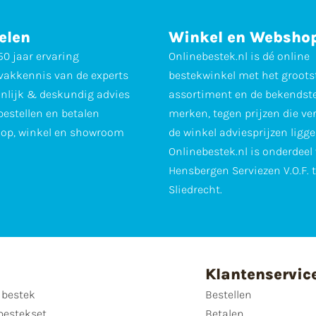
elen
Winkel en Websho
0 jaar ervaring
Onlinebestek.nl is dé online
vakkennis van de experts
bestekwinkel met het groots
nlijk & deskundig advies
assortiment en de bekendst
 bestellen en betalen
merken, tegen prijzen die ve
op, winkel en showroom
de winkel adviesprijzen ligge
Onlinebestek.nl is onderdeel
Hensbergen Serviezen V.O.F. 
Sliedrecht.
Klantenservic
 bestek
Bestellen
bestekset
Betalen