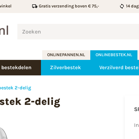
winkel
Gratis verzending boven € 75,-
14 dag
ONLINEPANNEN.NL
ONLINEBESTEK.NL
 bestekdelen
Zilverbestek
Verzilverd beste
bestek 2-delig
stek 2-delig
S
I