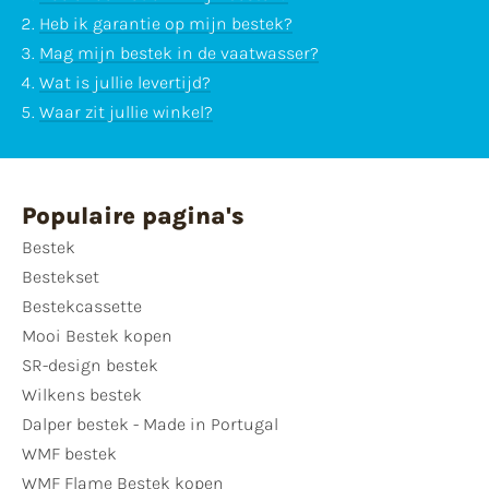
Heb ik garantie op mijn bestek?
Mag mijn bestek in de vaatwasser?
Wat is jullie levertijd?
Waar zit jullie winkel?
Populaire pagina's
Bestek
Bestekset
Bestekcassette
Mooi Bestek kopen
SR-design bestek
Wilkens bestek
Dalper bestek - Made in Portugal
WMF bestek
WMF Flame Bestek kopen