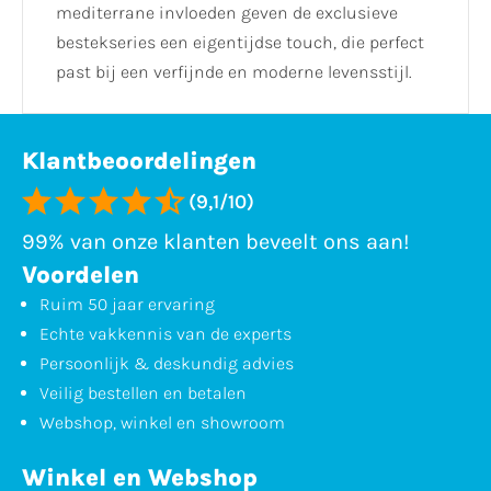
mediterrane invloeden geven de exclusieve
bestekseries een eigentijdse touch, die perfect
past bij een verfijnde en moderne levensstijl.
Klantbeoordelingen
(9,1/10)
99% van onze klanten beveelt ons aan!
Voordelen
Ruim 50 jaar ervaring
Echte vakkennis van de experts
Persoonlijk & deskundig advies
Veilig bestellen en betalen
Webshop, winkel en showroom
Winkel en Webshop